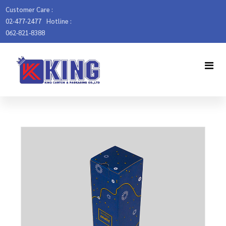
Customer Care :
02-477-2477
Hotline :
062-821-8388