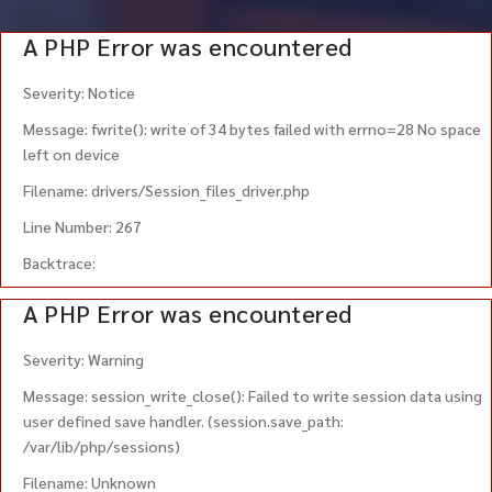
A PHP Error was encountered
Severity: Notice
Message: fwrite(): write of 34 bytes failed with errno=28 No space
left on device
Filename: drivers/Session_files_driver.php
Line Number: 267
Backtrace:
A PHP Error was encountered
Severity: Warning
Message: session_write_close(): Failed to write session data using
user defined save handler. (session.save_path:
/var/lib/php/sessions)
Filename: Unknown