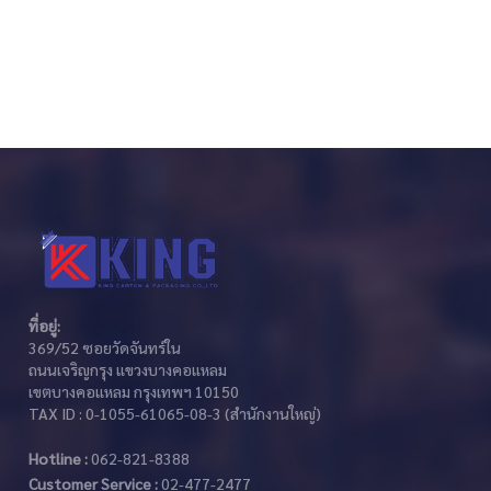
ที่อยู่:
369/52 ซอยวัดจันทร์ใน
ถนนเจริญกรุง แขวงบางคอแหลม
เขตบางคอแหลม กรุงเทพฯ 10150
TAX ID : 0-1055-61065-08-3 (สำนักงานใหญ่)
Hotline :
062-821-8388
Customer Service :
02-477-2477