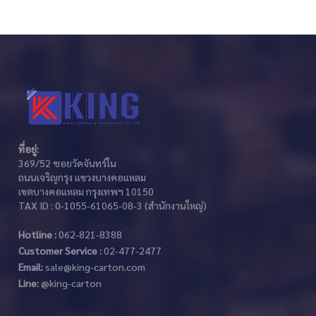
ที่อยู่:
369/52 ซอยวัดจันทร์ใน
ถนนเจริญกรุง แขวงบางคอแหลม
เขตบางคอแหลม กรุงเทพฯ 10150
TAX ID : 0-1055-61065-08-3 (สำนักงานใหญ่)
Hotline :
062-821-8388
Customer Service :
02-477-2477
Email:
sale@king-carton.com
Line:
@king-carton