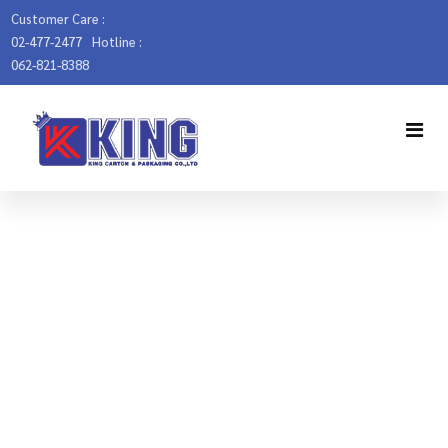
Customer Care :
02-477-2477
Hotline :
062-821-8388